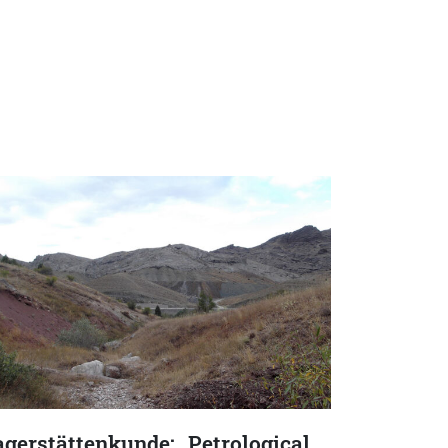
agerstättenkunde: „Petrological