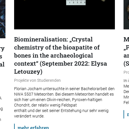
Biomineralisation: „Crystal
M
chemistry of the bioapatite of
„
ry
bones in the archaeological
a
s
context“ (September 2022: Elysa
(
al
Letouzey)
Pr
Projekte von Studierenden
In
Me
Florian Jocham untersuchte in seiner Bachelorarbeit den
Der
NWA 5507 Meteoriten. Bei diesem Meteoriten handelt es
Mi
s,
sich hier um einen Olivin-reichen, Pyroxen-haltigen
Fel
Chondrit, der relativ wenig Feldspat
ng
enthält und der seit seiner Entstehung nur sehr wenig
verändert wurde.
n
mehr erfahren