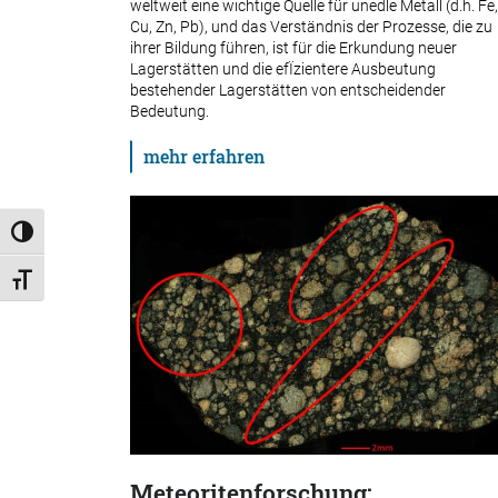
weltweit eine wichtige Quelle für unedle Metall (d.h. Fe,
Cu, Zn, Pb), und das Verständnis der Prozesse, die zu
ihrer Bildung führen, ist für die Erkundung neuer
Lagerstätten und die efÏzientere Ausbeutung
bestehender Lagerstätten von entscheidender
Bedeutung.
mehr erfahren
Umschalten auf hohe Kontraste
Schrift vergrößern
Meteoritenforschung: