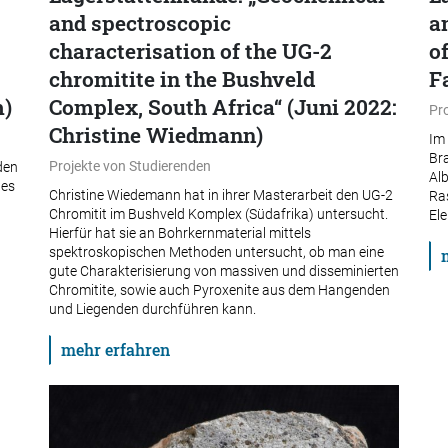
and spectroscopic
a
characterisation of the UG-2
o
chromitite in the Bushveld
F
m)
Complex, South Africa“ (Juni 2022:
Pr
Christine Wiedmann)
Im
Bra
Projekte von Studierenden
den
Al
 es
Christine Wiedemann hat in ihrer Masterarbeit den UG-2
Ra
Chromitit im Bushveld Komplex (Südafrika) untersucht.
El
Hierfür hat sie an Bohrkernmaterial mittels
spektroskopischen Methoden untersucht, ob man eine
gute Charakterisierung von massiven und disseminierten
Chromitite, sowie auch Pyroxenite aus dem Hangenden
und Liegenden durchführen kann.
mehr erfahren