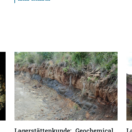
Lagerstättenkunde: „Geochemical
L