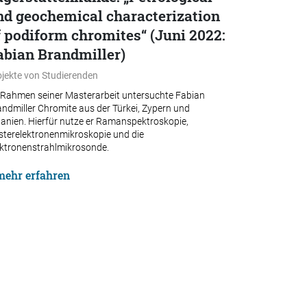
nd geochemical characterization
f podiform chromites“ (Juni 2022:
abian Brandmiller)
ojekte von Studierenden
 Rahmen seiner Masterarbeit untersuchte Fabian
ndmiller Chromite aus der Türkei, Zypern und
banien. Hierfür nutze er Ramanspektroskopie,
sterelektronenmikroskopie und die
ektronenstrahlmikrosonde.
mehr erfahren